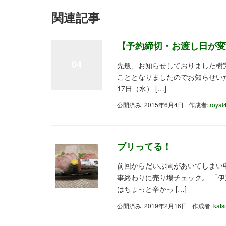
関連記事
【予約締切・お渡し日が変
04
先般、お知らせしておりました樹
こととなりましたのでお知らせいた
17日（水） […]
公開済み: 2015年6月4日
作成者:
royal
ブリってる！
前回からだいぶ間があいてしまい
事終わりに売り場チェック。 「
はちょっと辛かっ […]
公開済み: 2019年2月16日
作成者:
kats