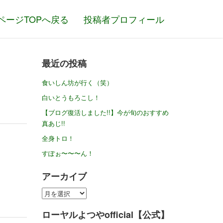
ページTOPへ戻る
投稿者プロフィール
最近の投稿
食いしん坊が行く（笑）
白いとうもろこし！
【ブログ復活しました!!】今が旬のおすすめ
真あじ!!
全身トロ！
すぽぉ〜〜〜ん！
アーカイブ
ア
ー
ローヤルよつやofficial【公式】
カ