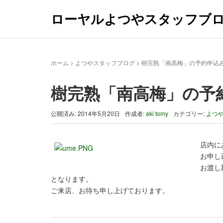
ローヤルよつやスタッフブ
ホーム
>
よつやスタッフブログ
>
樹完熟「南高梅」の予約申込
樹完熟「南高梅」の予
公開済み: 2014年5月20日
作成者:
aki tomy
カテゴリー:
よつ
店内に
お申し
お渡し
となります。
ご来店、お待ち申し上げております。