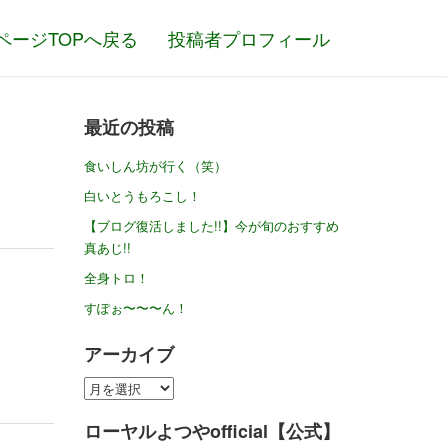
ページTOPへ戻る
投稿者プロフィール
最近の投稿
食いしん坊が行く（笑）
白いとうもろこし！
【ブログ復活しました!!】今が旬のおすすめ
真あじ!!
全身トロ！
すぽぉ〜〜〜ん！
アーカイブ
ア
ー
ローヤルよつやofficial【公式】
カ