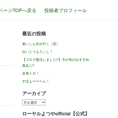
ページTOPへ戻る
投稿者プロフィール
最近の投稿
食いしん坊が行く（笑）
白いとうもろこし！
【ブログ復活しました!!】今が旬のおすすめ
真あじ!!
全身トロ！
すぽぉ〜〜〜ん！
アーカイブ
ア
ー
ローヤルよつやofficial【公式】
カ