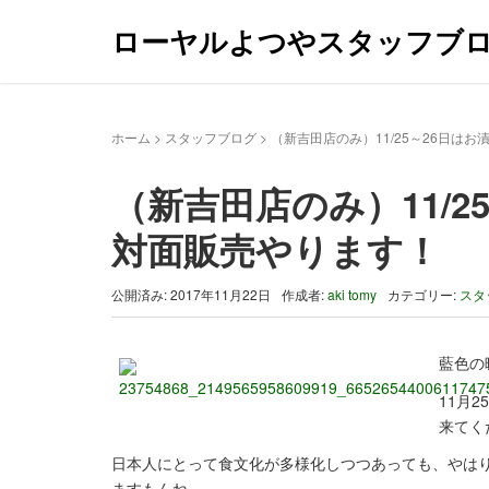
ローヤルよつやスタッフブ
ホーム
>
スタッフブログ
>
（新吉田店のみ）11/25～26日は
（新吉田店のみ）11/
対面販売やります！
公開済み: 2017年11月22日
作成者:
aki tomy
カテゴリー:
スタ
藍色の
11月
来てく
日本人にとって食文化が多様化しつつあっても、やは
ますもんね。