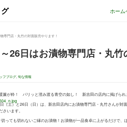
ログ
ホーム
お漬物専門店・丸竹の対面販売やります！
25～26日はお漬物専門店・丸竹
ッフブログ
,
旬な情報
暖簾が粋！ パリッと澄み渡る青空の如し！ 新吉田の店内に掲げられ
25日（土）と26日（日）は、新吉田店内にお漬物専門店・丸竹さんが対
ださいます。
り切っても切れないご縁のお漬物！お漬物が一品食卓に上がるだけで、