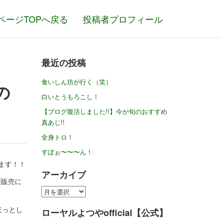
ページTOPへ戻る
投稿者プロフィール
最近の投稿
食いしん坊が行く（笑）
の
白いとうもろこし！
【ブログ復活しました!!】今が旬のおすすめ
真あじ!!
全身トロ！
すぽぉ〜〜〜ん！
ます！！
アーカイブ
面販売に
ア
ー
ほっとし
ローヤルよつやofficial【公式】
カ