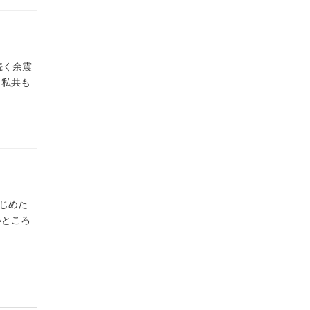
続く余震
 私共も
じめた
いところ