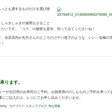
もっとも適するものだけを選び抜
。しゃきしゃきの食間もさること
きたいです。「コク」の秘密も是非、伺ってみてくださいね！
す。当店店内が丸竹さんのところだけデパ地下のような、いい～塩梅の
せ！
承ります。
ューや元日用のお寿司のご予約、お雑煮用ののしもちのご予約を承って
書にご記入の上、レジにてお申し込みくださいませ。
 tomy
カテゴリー:
スタッフブログ
,
旬な情報