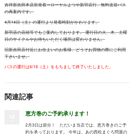
吉祥新吉田本店前発着⇒ローヤルよつや新羽店行、無料送迎バス
の再案内です。
4月14日（土）の運行より発着時刻がかわります。
新羽店の店頭等でもご案内しております。 運行日の火、木、土曜
日のサイクルやお待ちいただく場所は変わりません。
旧新吉田店付近にお住まいのお客様、どうぞお買物の際にご利用
下さいませ。
バスの運行は6/16（土）をもちまして終了いたしました。
関連記事
恵方巻のご予約承ります！
18
2月3日は節分！ ただいま当店では、恵方巻きのご予
約を承っております。 今年は、あの西松まぐろ問屋の