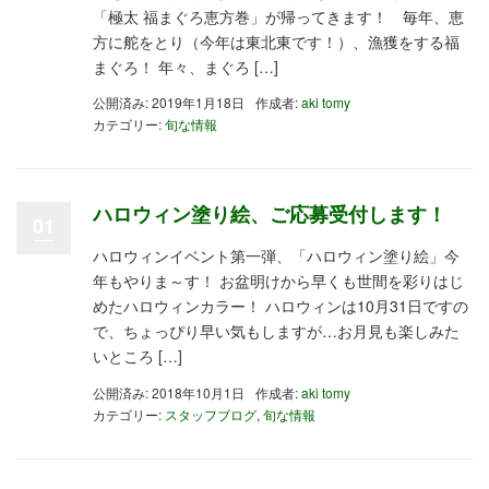
「極太 福まぐろ恵方巻」が帰ってきます！ 毎年、恵
方に舵をとり（今年は東北東です！）、漁獲をする福
まぐろ！ 年々、まぐろ […]
公開済み: 2019年1月18日
作成者:
aki tomy
カテゴリー:
旬な情報
ハロウィン塗り絵、ご応募受付します！
01
ハロウィンイベント第一弾、「ハロウィン塗り絵」今
年もやりま～す！ お盆明けから早くも世間を彩りはじ
めたハロウィンカラー！ ハロウィンは10月31日ですの
で、ちょっぴり早い気もしますが…お月見も楽しみた
いところ […]
公開済み: 2018年10月1日
作成者:
aki tomy
カテゴリー:
スタッフブログ
,
旬な情報