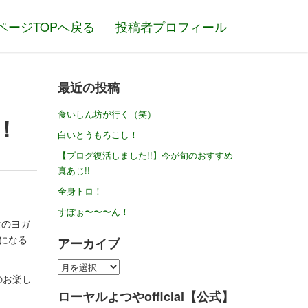
ページTOPへ戻る
投稿者プロフィール
最近の投稿
食いしん坊が行く（笑）
！
白いとうもろこし！
【ブログ復活しました!!】今が旬のおすすめ
真あじ!!
全身トロ！
すぽぉ〜〜〜ん！
生のヨガ
になる
アーカイブ
ア
のお楽し
ー
ローヤルよつやofficial【公式】
カ