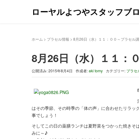
ローヤルよつやスタッフブ
ホーム
>
プラセル情報
>
8月26日（水）１１：００～プラセル
8月26日（水）１１
公開済み: 2015年8月4日
作成者:
aki tomy
カテゴリー:
プラセ
はその季節、その時季の「体の声」に合わせたリラッ
事でしょう！
そしてこの日の薬膳ランチは夏野菜をつかった焼きそ
みに～♪