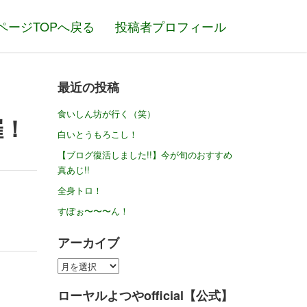
ページTOPへ戻る
投稿者プロフィール
最近の投稿
食いしん坊が行く（笑）
催！
白いとうもろこし！
【ブログ復活しました!!】今が旬のおすすめ
真あじ!!
全身トロ！
すぽぉ〜〜〜ん！
アーカイブ
ア
ー
ローヤルよつやofficial【公式】
カ