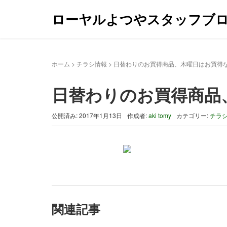
ローヤルよつやスタッフブ
ホーム
>
チラシ情報
>
日替わりのお買得商品、木曜日はお買得
日替わりのお買得商品
公開済み: 2017年1月13日
作成者:
aki tomy
カテゴリー:
チラ
関連記事