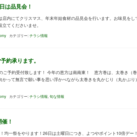
0日は品見会！
0日は店内にてクリスマス、年末年始食材の品見会を行います。お味見をし
役立てくださいませ。
tomy
カテゴリー:
チラシ情報
ご予約承ります。
きのご予約受付致します！ 今年の恵方は南南東！ 恵方巻は、太巻き（
向かって無言で願い事を思い浮かべながら太巻きを丸かじり（丸かぶり
tomy
カテゴリー:
チラシ情報
,
旬な情報
開催！
買得！均一祭をやります！26日は土曜日につき、よつやポイント10倍デー！