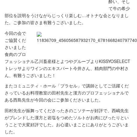
酔い、そし
て牛の希少
部位を説明をうけながらじっくり楽しむ…オトナな会となりまし
た。ご参加の皆さま有難うございました。
今回の会で
ご協賛くだ
さいました
食肉のプロ
フェッショナル乙川畜産様とよつやグループよりKISSYOSELECT
トレッサよりワインのエキスパート今井さん、精肉部門の中村さ
ん、有難うございました！
またコミュニティ・ホール「プラセル」で講師としてご活躍くだ
さっているお料理教室の田村先生と漢方のプロフェッショナルで
ある西島先生が今回の会にご参加くださいました。
田村先生が振舞ってくださったきのこソテーが好評で、西嶋先生
がブレンドした漢方と岩塩をつめたソルトがお肉にぴったりとい
うことで大変好評でした。お心遣いまことにありがとうございま
した。