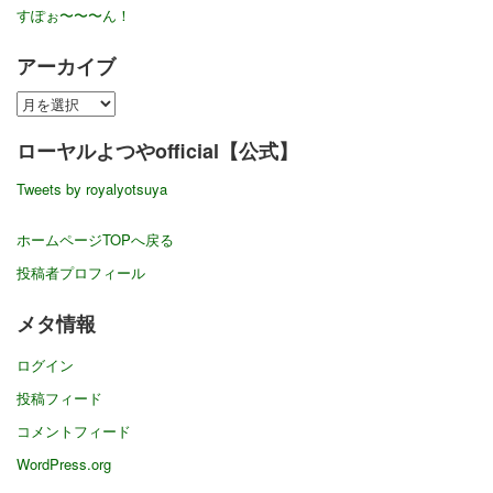
すぽぉ〜〜〜ん！
アーカイブ
ア
ー
ローヤルよつやofficial【公式】
カ
イ
Tweets by royalyotsuya
ブ
ホームページTOPへ戻る
投稿者プロフィール
メタ情報
ログイン
投稿フィード
コメントフィード
WordPress.org