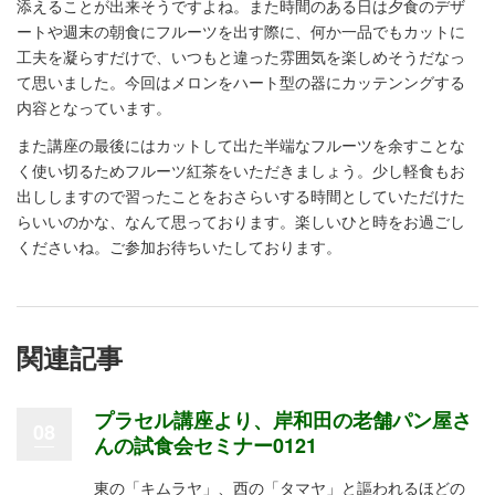
添えることが出来そうですよね。また時間のある日は夕食のデザ
ートや週末の朝食にフルーツを出す際に、何か一品でもカットに
工夫を凝らすだけで、いつもと違った雰囲気を楽しめそうだなっ
て思いました。今回はメロンをハート型の器にカッテンングする
内容となっています。
また講座の最後にはカットして出た半端なフルーツを余すことな
く使い切るためフルーツ紅茶をいただきましょう。少し軽食もお
出ししますので習ったことをおさらいする時間としていただけた
らいいのかな、なんて思っております。楽しいひと時をお過ごし
くださいね。ご参加お待ちいたしております。
関連記事
プラセル講座より、岸和田の老舗パン屋さ
08
んの試食会セミナー0121
東の「キムラヤ」、西の「タマヤ」と謳われるほどの