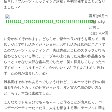
招きし「フルーツ・カッテイング講座」を初開催することとなり
ました～♪
講座は9月の
12日（土）
と18日
（金）の2回
に分かれて行われます。どちらかご都合の良いほうを選んで、当
店レジにて申し込みくださいませ。お申し込みは店内にござさて
このフルーツ・カッティング、実は先生と当社のスタッフが打ち
合わせをしている際に、テーブルの上にあった先生の作品集をち
らっと（かなり大胆な盗み見でしたが・笑）拝見してしまったの
ですが・・・もうすっごく、かわいい～♪んですよこれが。思わ
ず、ため息が出ました。/p>
難易度はそれぞれあるのでしょうけれど、フルーツそれぞれの特
徴を生かしたカットの仕方だったり、皮と実の色味の使い方な
ど、もう、本当に素敵でした。
こんなカットを自分でちゃちゃ～っと作ることが出来たら、バー
スデーパーティーだったり、人をお招きする際にテーブルに華を