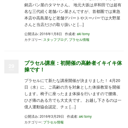
銘店パン屋のタマヤさん。 地元大坂は岸和田では超有
名な三代続く老舗パン屋さんですが、首都圏では東急
本店や高島屋など老舗デパートやスーパーでは大野屋
さんと当店だけの取り扱いと […]
公開済み: 2016年1月8日
作成者:
aki tomy
カテゴリー:
スタッフブログ
,
プラセル情報
プラセル講座：初開催の高齢者イキイキ体
29
操です！
プラセルにて新たな講座開催が決まりました！ 4月20
日（水）に、ご高齢の方を対象とした体操教室を開催
します。椅子に座ったまま体操を行いますので腰痛、
ひざ痛のある方でも大丈夫です。 お越し下さるのは一
億人運動協会認定、チェ […]
公開済み: 2016年3月29日
作成者:
aki tomy
カテゴリー:
プラセル情報