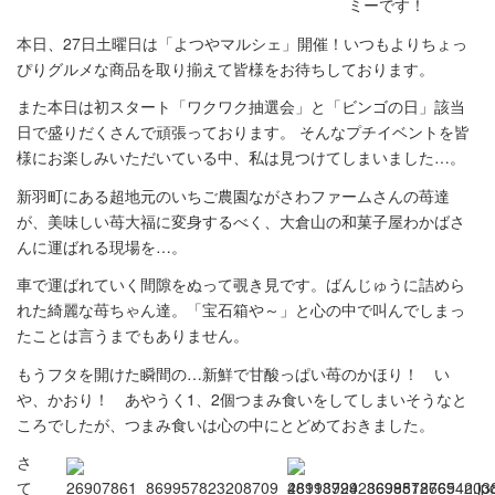
ミーです！
本日、27日土曜日は「よつやマルシェ」開催！いつもよりちょっ
ぴりグルメな商品を取り揃えて皆様をお待ちしております。
また本日は初スタート「ワクワク抽選会」と「ビンゴの日」該当
日で盛りだくさんで頑張っております。 そんなプチイベントを皆
様にお楽しみいただいている中、私は見つけてしまいました…。
新羽町にある超地元のいちご農園ながさわファームさんの苺達
が、美味しい苺大福に変身するべく、大倉山の和菓子屋わかばさ
んに運ばれる現場を…。
車で運ばれていく間隙をぬって覗き見です。ばんじゅうに詰めら
れた綺麗な苺ちゃん達。「宝石箱や～」と心の中で叫んでしまっ
たことは言うまでもありません。
もうフタを開けた瞬間の…新鮮で甘酸っぱい苺のかほり！ い
や、かおり！ あやうく1、2個つまみ食いをしてしまいそうなと
ころでしたが、つまみ食いは心の中にとどめておきました。
さ
て