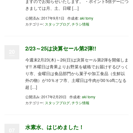
ますのでお知らせいたします。 ・ポイント5倍デーにつ
きましては月、土、日曜 […]
公開済み: 2017年9月1日
作成者:
aki tomy
カテゴリー:
スタッフブログ
,
チラシ情報
2/23～25は決算セール第2弾!!
20
今週末2月23(木)～26(日)は決算セール第2弾を開催しま
す!! 木曜日は青果よりお野菜を破格でお届けするびっく
り市、金曜日は食品部門から菓子や加工食品（生鮮以
外の物）が10％オフ市、土曜日は牛肉が30％offになる
超 […]
公開済み: 2017年2月20日
作成者:
aki tomy
カテゴリー:
スタッフブログ
,
チラシ情報
水素水、はじめました！
07